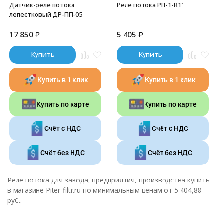
Датчик-реле потока
Реле потока РП-1-R1"
лепестковый ДР-ПП-05
17 850
₽
5 405
₽
Купить
Купить
Купить в 1 клик
Купить в 1 клик
Купить по карте
Купить по карте
Счёт с НДС
Счёт с НДС
Счёт без НДС
Счёт без НДС
Реле потока
для завода, предприятия, производства купить
в магазине
Piter-filtr.ru
по минимальным ценам от
5 404,88
руб.
.