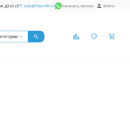
, д3 к5 с3
Sale@Piter-Filtr.ru
Заказать звонок
Войти
атегории