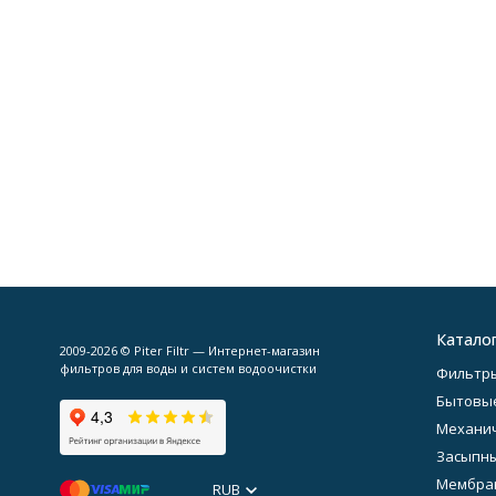
Катало
2009-2026 © Piter Filtr — Интернет-магазин
фильтров для воды и систем водоочистки
Фильтры
Бытовы
Механич
Засыпн
Мембра
RUB