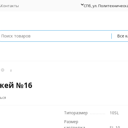
ь
Контакты
СПб, ул. Политехническая
Все к
↓
жей №16
ься
Типоразмер
10SL
Размер
картриджа
SL 10