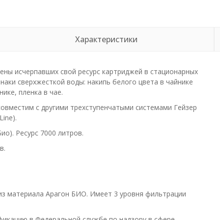
Характеристики
ены исчерпавших свой ресурс картриджей в стационарных
наки сверхжесткой воды: накипь белого цвета в чайнике
ике, пленка в чае.
 совместим с другими трехступенчатыми системами Гейзер
ine).
ио). Ресурс 7000 литров.
в.
 из материала Арагон БИО. Имеет 3 уровня фильтрации
икацию в Федеральной службе по надзору в сфере