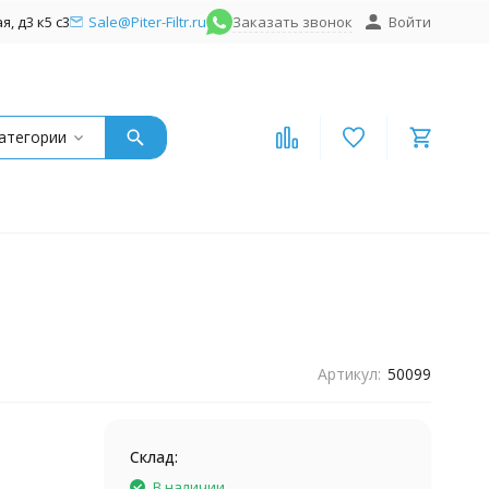
, д3 к5 с3
Sale@Piter-Filtr.ru
Заказать звонок
Войти
атегории
Артикул:
50099
Склад:
В наличии