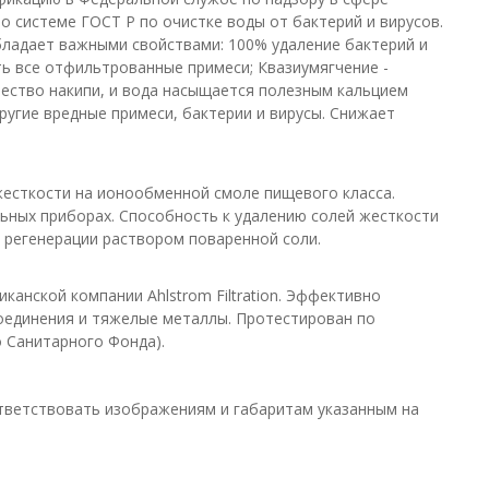
о системе ГОСТ Р по очистке воды от бактерий и вирусов.
Обладает важными свойствами: 100% удаление бактерий и
ь все отфильтрованные примеси; Квазиумягчение -
чество накипи, и вода насыщается полезным кальцием
ругие вредные примеси, бактерии и вирусы. Снижает
жесткости на ионообменной смоле пищевого класса.
льных приборах. Способность к удалению солей жесткости
регенерации раствором поваренной соли.
анской компании Ahlstrom Filtration. Эффективно
соединения и тяжелые металлы. Протестирован по
о Санитарного Фонда).
тветствовать изображениям и габаритам указанным на