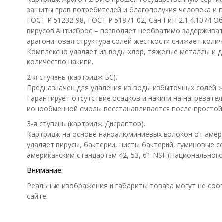
защиты прав потребителей и благополучия человека и п
ГОСТ Р 51232-98, ГОСТ Р 51871-02, Сан ПиН 2.1.4.1074 
вирусов Антисброс – позволяет необратимо задерживат
арагонитовая структура солей жесткости снижает коли
Комплексно удаляет из воды хлор, тяжелые металлы и д
количество накипи.
2-я ступень (картридж БС).
Предназначен для удаления из воды избыточных солей 
Гарантирует отсутствие осадков и накипи на нагревате
ионообменной смолы восстанавливается после простой 
3-я ступень (картридж Дисраптор).
Картридж на основе наноалюминиевых волокон от америк
удаляет вирусы, бактерии, цисты бактерий, гуминовые 
американским стандартам 42, 53, 61 NSF (Национальног
Внимание:
Реальные изображения и габариты товара могут не соо
сайте.