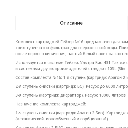
Описание
Комплект картриджей Гейзер №16 предназначен для зам
трехступенчатых фильтрах для сверхжесткой воды. Приз
после первого кипячения, частый белый налет на сантехн
Используется в системе Гейзер: Ультра Био 431 Так же
и системами других производителей стандарт 10SL (Slim L
Состав комплекта №16: 1-я ступень (картридж Арагон 2 Б
2-я ступень очистки (картридж БС). Ресурс до 6000 литро
3-я ступень (картридж Дисраптор). Ресурс 10000 литров.
Назначение комплекта картриджей:
1-я ступень очистки (картридж Арагон 2 Био). Картридж
(механический, ионообменный и сорбционный).
Картридж Арагон-2 БИО прошел государственную сертиф