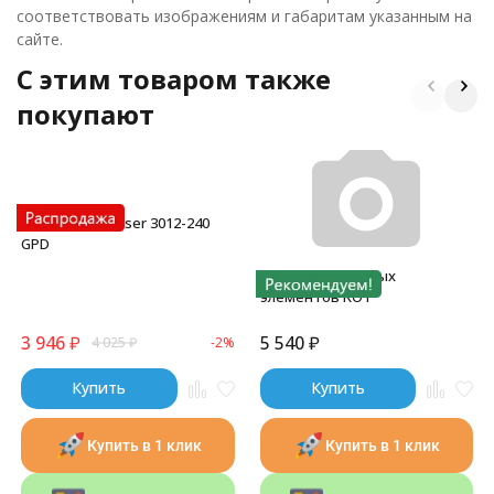
соответствовать изображениям и габаритам указанным на
сайте.
C этим товаром также
покупают
Мембрана Geyser 3012-240
GPD
комплект сменных
элементов RO1
3 946
₽
5 540
₽
4 025
₽
-2%
Купить
Купить
Купить в 1 клик
Купить в 1 клик