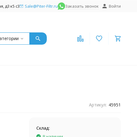
, д3 к5 с3
Sale@Piter-Filtr.ru
Заказать звонок
Войти
атегории
Артикул:
45951
Склад:
В наличии