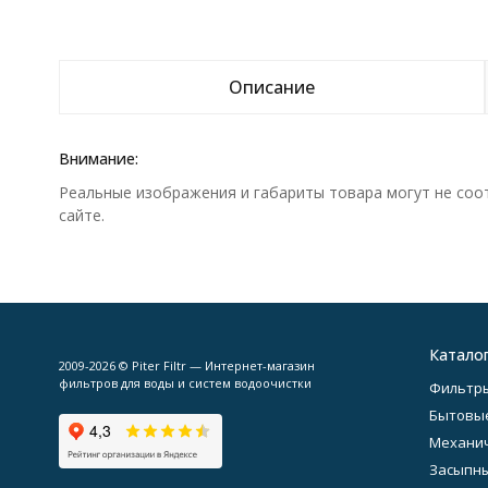
Описание
Внимание:
Реальные изображения и габариты товара могут не соо
сайте.
Катало
2009-2026 © Piter Filtr — Интернет-магазин
фильтров для воды и систем водоочистки
Фильтры
Бытовы
Механич
Засыпн