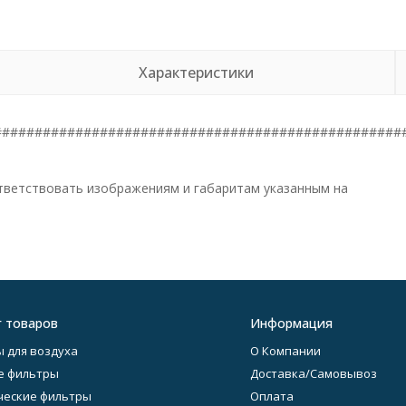
Характеристики
##################################################
тветствовать изображениям и габаритам указанным на
г товаров
Информация
 для воздуха
О Компании
е фильтры
Доставка/Самовывоз
еские фильтры
Оплата