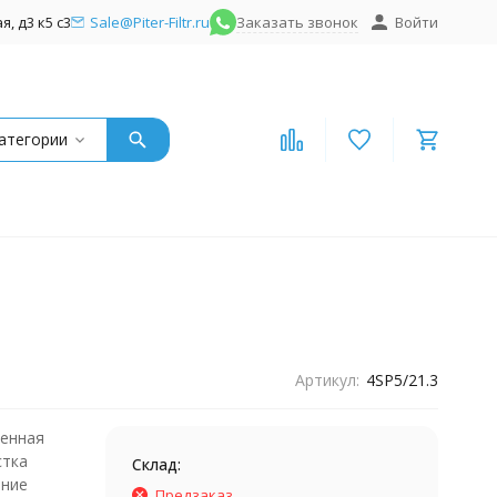
, д3 к5 с3
Sale@Piter-Filtr.ru
Заказать звонок
Войти
атегории
Артикул:
4SP5/21.3
енная
стка
Склад:
ание
Предзаказ