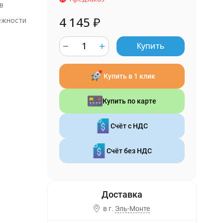
в
4 145
₽
ежности
Купить
y
Купить в 1 клик
Купить по карте
Счёт с НДС
Счёт без НДС
в г.
Эль-Монте