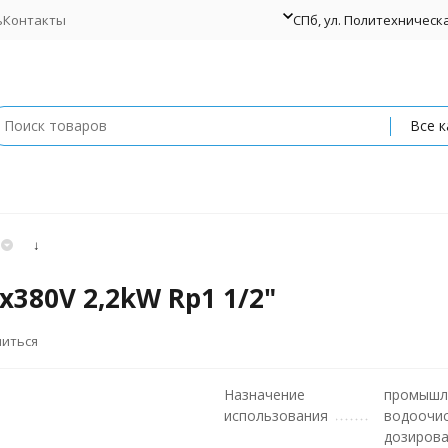
ь
Контакты
СПб, ул. Политехническая
Все к
↓
380V 2,2kW Rp1 1/2"
литься
Назначение
промышл
использования
водоочи
дозиров