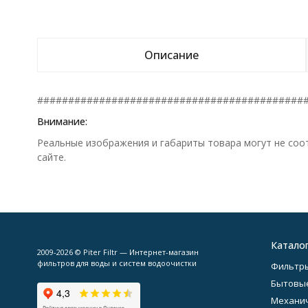
Описание
###########################################
Внимание:
Реальные изображения и габариты товара могут не соо
сайте.
Катало
2009-2026 © Piter Filtr — Интернет-магазин
фильтров для воды и систем водоочистки
Фильтры
Бытовы
Механич