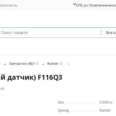
ь
Контакты
СПб, ул. Политехническая
Все к
Запчасти к АБУ
Runxin
↓
й датчик) F116Q3
ься
Вес
0.008 кг
Бренд
Runxin