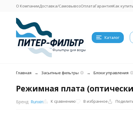
О Компании
Доставка/Самовывоз
Оплата
Гарантия
Как купит
Каталог
Главная
Засыпные фильтры
Блоки управления
Режимная плата (оптически
К сравнению
В избранное
Поделит
Бренд:
Runxin