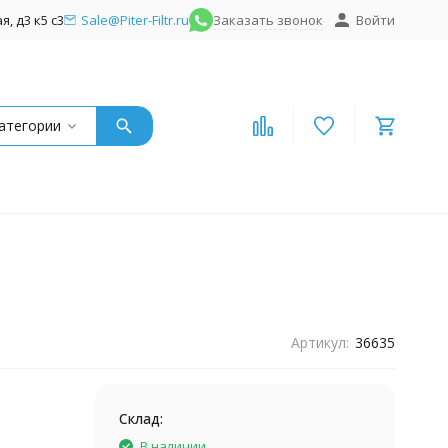
, д3 к5 с3
Sale@Piter-Filtr.ru
Заказать звонок
Войти
атегории
Артикул:
36635
Склад:
В наличии