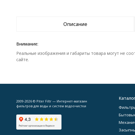
Описание
Внимание:
Реальные изображения и габариты товара могут не соо
сайте.
Катало
2009-2026 © Piter Filtr — Интернет-магазин
фильтров для воды и систем водоочистки
Фильтры
Бытовы
Механич
Засыпн