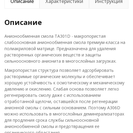
Описание
Характеристики
Инструкция
Описание
Анионообменная смола TА301D - макропористая
слабоосновная анионообменная смола премиум-класса на
полиакриловой матрице. Предназначена для удаления
растворенных органических веществ и защиты
сильноосновного анионита в многослойных загрузках.
Макропористая структура позволяет адсорбировать
растворимые органические молекулы и обеспечивает
хорошую устойчивость к осмотическому и механическому
давлению и окислению. Слабая основа позволяет легко
регенерировать смолу даже с использованием
отработанной щелочи, оставшейся после регенерации
анионной смолы с сильным основанием. Поэтому A306D
можно использовать в многослойных деминерализаторах
для продления срока службы сильноосновной
анионообменной смолы и предотвращения ее
органического обрастания.