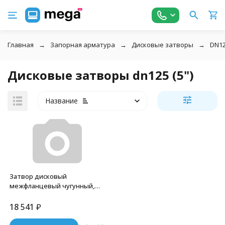
Главная
Запорная арматура
Дисковые затворы
DN12
Дисковые затворы dn125 (5")
Название
Затвор дисковый
межфланцевый чугунный,
DN 125 (5"), PN16, с
двухсторонним
18 541
₽
пневмоприводом AT92D, NK-
DZi125*AT92D