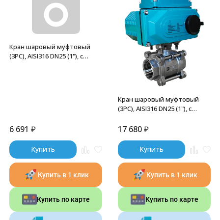
Кран шаровый муфтовый
(3PC), AISI316 DN25 (1"), с
двухсторонним
пневмоприводом AT63D, NK-
BMTp25/6*AT52D
Кран шаровый муфтовый
(3PC), AISI316 DN25 (1"), с
электроприводом AC 220V
(С-03), NK-BMTp25/6*PEAH30
6 691
₽
17 680
₽
Купить
Купить
Купить в 1 клик
Купить в 1 клик
Купить по карте
Купить по карте