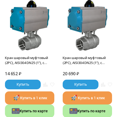
Кран шаровый муфтовый
Кран шаровый муфтовый
(2PC), AISI304 DN25 (1"), с
(2PC), AISI304 DN25 (1"), с
двухсторонним
односторонним
пневмоприводом AT63D, NK-
пневмоприводом AT92S, NK-
14 652
₽
20 690
₽
BMp25/4*AT63D
BMp25/4*AT92S
Купить
Купить
Купить в 1 клик
Купить в 1 клик
Купить по карте
Купить по карте