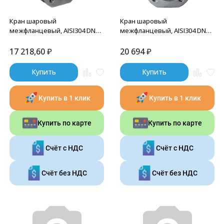
Кран шаровый
Кран шаровый
межфланцевый, AISI304 DN25
межфланцевый, AISI304 DN25
(1"), с двухсторонним
(1"), с электроприводом AC
пневмоприводом AT63D, NK-
220V (С-03), NK-
17 218,60
₽
20 694
₽
BIFp25/4*AT63D
BIFp25/4*PEAH30
Купить
Купить
Купить в 1 клик
Купить в 1 клик
Купить по карте
Купить по карте
Счёт с НДС
Счёт с НДС
Счёт без НДС
Счёт без НДС