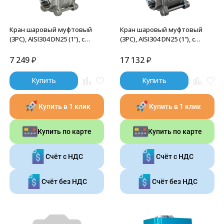
Кран шаровый муфтовый
Кран шаровый муфтовый
(3PC), AISI304 DN25 (1"), с
(3PC), AISI304 DN25 (1"), с
двухсторонним
электроприводом AC 220V
пневмоприводом AT63D, NK-
(С-03), NK-BMTp25/4*PEAH30
7 249
₽
17 132
₽
BMTp25/4*AT63D
Купить
Купить
Купить в 1 клик
Купить в 1 клик
Купить по карте
Купить по карте
Счёт с НДС
Счёт с НДС
Счёт без НДС
Счёт без НДС