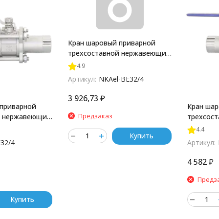
Кран шаровый приварной
трехсоставной нержавеющий
(3PC), AISI304 DN32 (1_1/4"),
4.9
(CF8), PN40, NKAel-BE32/4
Артикул:
NKAel-BE32/4
3 926,73
₽
 приварной
Кран шар
Предзаказ
й нержавеющий
трехсос
DN32 (1_1/4"),
(3PC), AI
4.4
Купить
K-BE32/4
(CF8M), 
32/4
Артикул:
4 582
₽
Предз
Купить