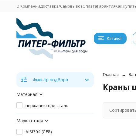
О Компании
Доставка/Самовывоз
Оплата
Гарантия
Как купит
Каталог
Главная
Зап
Фильтр подбора
Краны ш
Материал
нержавеющая сталь
Сортировать
Марка стали
AISI304 (CF8)