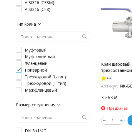
AISI316 (CF8M)
AISI316 (CF8)
Тип крана
Муфтовый
Муфтовый лайт
Фланцевый
Кран шаровый
Приварной
трехсоставно
(3PC), AISI304 
Трехходовой (L-тип)
4.4
(CF8), PN40, N
Трехходовой (T-тип)
Артикул:
NK-BE
Межфланцевый
3 263
₽
Размер соединения
Предзаказ
DN 8 (1/4")