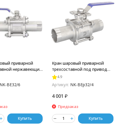
овый приварной
Кран шаровый приварной
тавной нержавеющий
трехсоставной под привод
SI316 DN32 (1_1/4"),
нержавеющий (3PС), AISI304
4.9
PN40, NK-BE32/6
DN32 (1_1/4"), (CF8), PN63,
NK-BE32/6
Артикул:
NK-BEp32/4
NK-BEp32/4
4 001
₽
аказ
Предзаказ
Купить
Купить