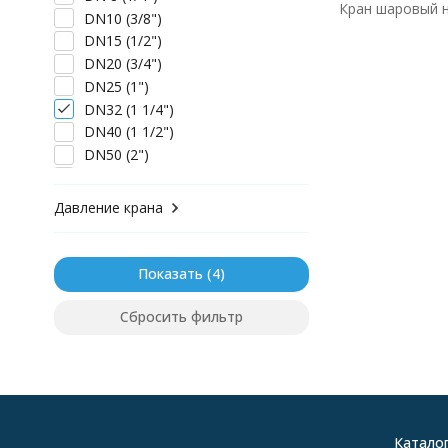
Кран шаровый н
DN10 (3/8")
DN15 (1/2")
DN20 (3/4")
DN25 (1")
DN32 (1 1/4")
DN40 (1 1/2")
DN50 (2")
DN65 (2 1/2")
DN80 (3")
Давление крана
DN100 (4")
DN125 (5")
DN150 (6")
Показать
Сбросить фильтр
Катало