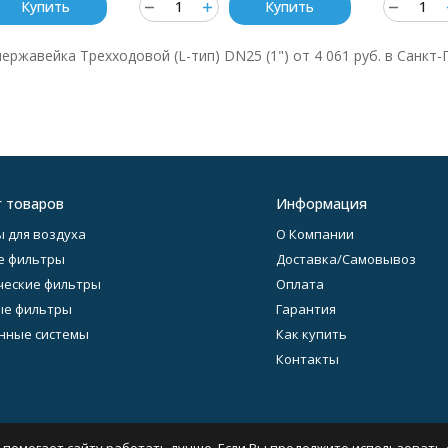
Купить
Купить
ержавейка Трехходовой (L-тип) DN25 (1") от 4 061 руб. в Санкт
г товаров
Информация
 для воздуха
О Компании
е фильтры
Доставка/Самовывоз
еские фильтры
Оплата
ые фильтры
Гарантия
нные системы
Как купить
Контакты
 помогает сайту работать лучше. Если Вы продолжите использовать с