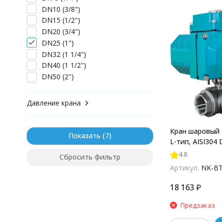
DN10 (3/8")
DN15 (1/2")
DN20 (3/4")
DN25 (1")
DN32 (1 1/4")
DN40 (1 1/2")
DN50 (2")
DN65 (2 1/2")
DN80 (3")
Давление крана
DN100 (4")
DN125 (5")
Кран шаровый
DN150 (6")
Показать
L-тип, AISI304 
электропривод
4.8
Сбросить фильтр
(С-03), NK-BTl
Артикул:
NK-BT
18 163
₽
Предзаказ