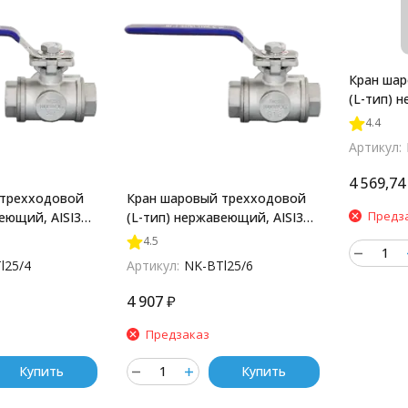
Кран ша
(L-тип) 
DN25 (1")
4.4
NKAel-BT
Артикул:
4 569,74
 трехходовой
Кран шаровый трехходовой
Предз
еющий, AISI304
(L-тип) нержавеющий, AISI316
), PN40, NK-
DN25 (1"), (CF8M), PN40, NK-
4.5
BTl25/6
l25/4
Артикул:
NK-BTl25/6
4 907
₽
Предзаказ
Купить
Купить