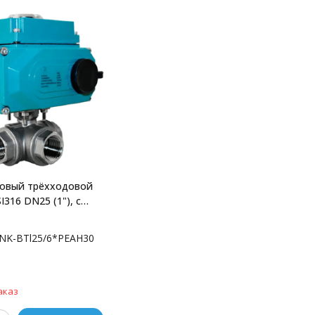
ровый трёхходовой
SI316 DN25 (1"), с
риводом AC 220V
NK-BTl25/6*PEAH30
NK-BTl25/6*PEAH30
аказ