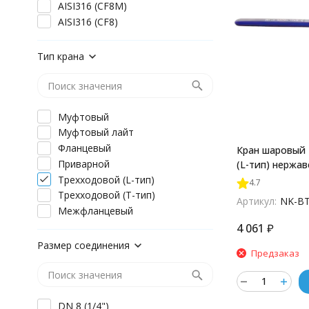
AISI316 (CF8M)
AISI316 (CF8)
Тип крана
Муфтовый
Муфтовый лайт
Фланцевый
Кран шаровый
Приварной
(L-тип) нержав
DN25 (1"), (CF8
Трехходовой (L-тип)
4.7
BTl25/4
Трехходовой (T-тип)
Артикул:
NK-BT
Межфланцевый
4 061
₽
Размер соединения
Предзаказ
DN 8 (1/4")