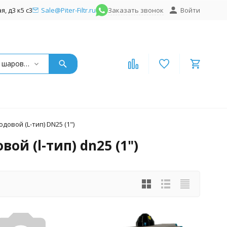
, д3 к5 с3
Sale@Piter-Filtr.ru
Заказать звонок
Войти
Краны шаровые нержавеющие
довой (L-тип) DN25 (1")
й (l-тип) dn25 (1")