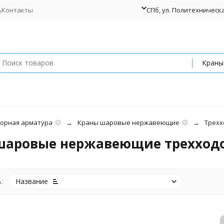
ь
Контакты
СПб, ул. Политехническая
орная арматура
Краны шаровые нержавеющие
Треххо
аровые нержавеющие трехходово
:
Название