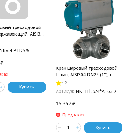
ровый трехходовой
нержавеющий, AISI316
, (CF8M), PN40,
l25/6
NKAel-BTl25/6
₽
Кран шаровый трёхходовой
аказ
L-тип, AISI304 DN25 (1"), с
двухсторонним
4.2
Купить
пневмоприводом AT63D, NK-
Артикул:
NK-BTl25/4*AT63D
BTl25/4*AT63D
15 357
₽
Предзаказ
Купить