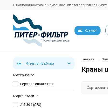
О Компании
Доставка/Самовывоз
Оплата
Гарантия
Как купит
Каталог
Главная
Зап
Фильтр подбора
Краны ш
Материал
нержавеющая сталь
Сортировать
Марка стали
AISI304 (CF8)