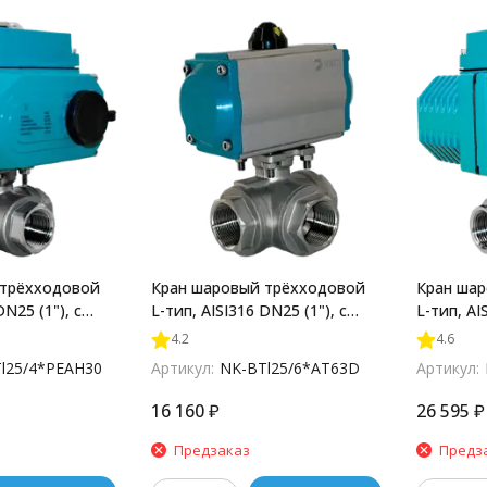
 трёхходовой
Кран шаровый трёхходовой
Кран ша
DN25 (1"), с
L-тип, AISI316 DN25 (1"), с
L-тип, AI
ом AC 220V
двухсторонним
электроп
4.2
4.6
25/4*PEAH30
пневмоприводом AT63D, NK-
(С-03), 
l25/4*PEAH30
Артикул:
NK-BTl25/6*AT63D
Артикул:
BTl25/6*AT63D
16 160
₽
26 595
₽
Предзаказ
Предз