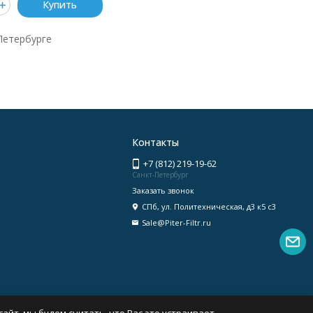
Купить
-Петербурге
Контакты
+7 (812) 219-19-62
Санкт-Петербург
Заказать звонок
СПб, ул. Политехническая, д3 к5 с3
Sale@Piter-Filtr.ru
айт, мы будем считать, что Вас это устраивает.