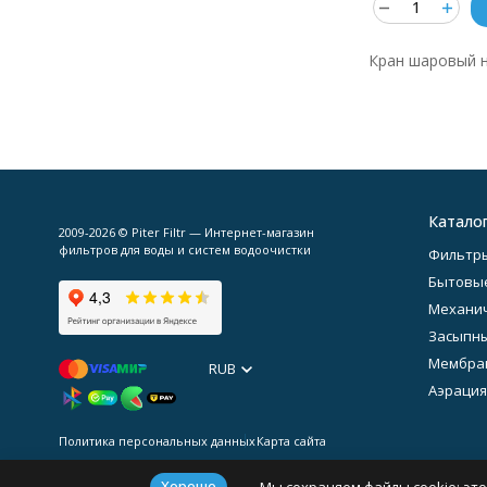
Кран шаровый н
Катало
2009-2026 © Piter Filtr — Интернет-магазин
фильтров для воды и систем водоочистки
Фильтры
Бытовы
Механич
Засыпн
Мембра
RUB
Аэрация
Политика персональных данных
Карта сайта
Хорошо
Мы сохраняем файлы cookie: это