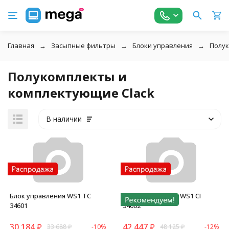
Главная
Засыпные фильтры
Блоки управления
Полук
Полукомплекты и
комплектующие Clack
В наличии
Блок управления WS1 TC
Блок управления WS1 CI
34601
34602
30 184
₽
42 447
₽
33 688
₽
-10%
48 125
₽
-12%