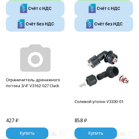
Счёт с НДС
Счёт с НДС
Счёт без НДС
Счёт без НДС
Ограничитель дренажного
потока 3/4" V3162-027 Clack
Солевой уголок V3330-01
427
₽
858
₽
Купить
Купить