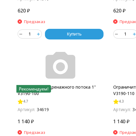
620
₽
620
₽
Предзаказ
Предза
Купить
Ограничитель дренажного потока 1"
Ограничит
V3190-100
V3190-110
4.7
4.3
Артикул:
34619
Артикул:
3
1 140
₽
1 140
₽
Предзаказ
Предза