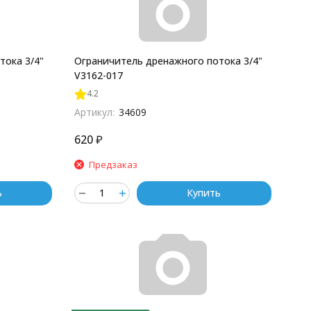
тока 3/4"
Ограничитель дренажного потока 3/4"
V3162-017
4.2
Артикул:
34609
620
₽
Предзаказ
ь
Купить