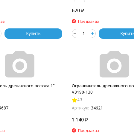
620
₽
каз
Предзаказ
Купить
Купит
ель дренажного потока 1"
Ограничитель дренажного по
V3190-130
4.3
4687
Артикул:
34621
1 140
₽
каз
Предзаказ