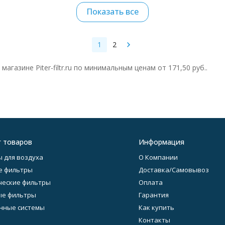
Показать все
1
2
в магазине
Piter-filtr.ru
по минимальным ценам от
171,50 руб.
.
г товаров
Информация
 для воздуха
О Компании
е фильтры
Доставка/Самовывоз
еские фильтры
Оплата
ые фильтры
Гарантия
нные системы
Как купить
Контакты