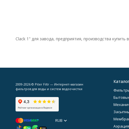
Clack 1"
для завода, предприятия, производства купить 
Катало
2009-2026 © Piter Filtr — Интернет-магазин
фильтров для воды и систем водоочистки
Фильтры
Бытовы
Механич
Засыпн
Мембра
RUB
Аэрация