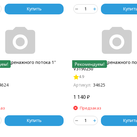
Купить
Купит
ель дренажного потока 1"
Ограничитель дренажного по
V3190250
4.9
4624
Артикул:
34625
1 140
₽
каз
Предзаказ
Купить
Купит