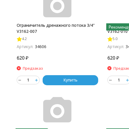
Ограничитель дренажного потока 3/4"
Ограничит
V3162-007
V3162-010
4.2
5.0
Артикул:
34606
Артикул:
3
620
₽
620
₽
Предзаказ
Предза
Купить