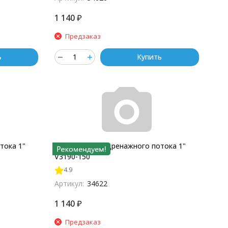
1 140
₽
Предзаказ
ь
Купить
тока 1"
Ограничитель дренажного потока 1"
V3190-150
4.9
Артикул:
34622
1 140
₽
Предзаказ