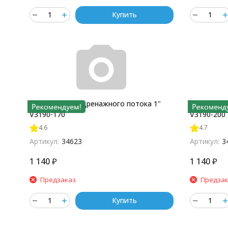
Купить
Ограничитель дренажного потока 1"
Ограничит
V3190-170
V3190-200
4.6
4.7
Артикул:
34623
Артикул:
3
1 140
₽
1 140
₽
Предзаказ
Предза
Купить