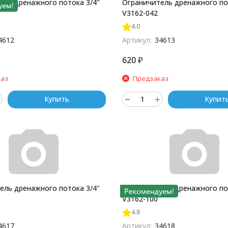
ель дренажного потока 3/4"
Ограничитель дренажного по
V3162-042
4.0
4612
Артикул:
34613
620
₽
каз
Предзаказ
Купить
Купит
ель дренажного потока 3/4"
Ограничитель дренажного по
V3162-100
4.8
4617
Артикул:
34618