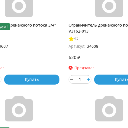
ель дренажного потока 3/4"
Ограничитель дренажного по
V3162-013
4.5
4607
Артикул:
34608
620
₽
каз
Предзаказ
Купить
Купит