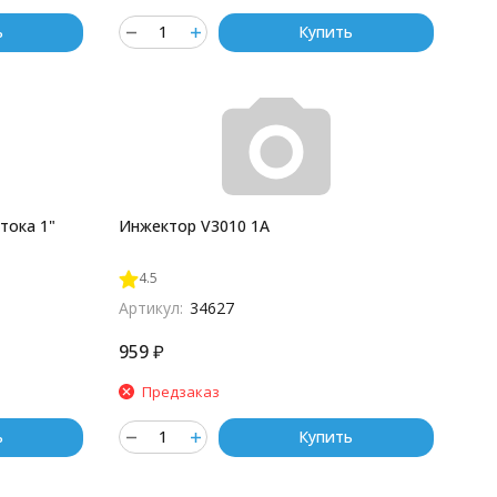
ь
Купить
тока 1"
Инжектор V3010 1A
4.5
Артикул:
34627
959
₽
Предзаказ
ь
Купить