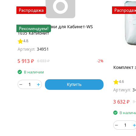
Комплект загрузки для Кабинет-WS
1035 Катионит
4.8
Артикул:
34951
5 913
₽
6 033
₽
-2%
Комплект 
В наличии
4.6
Купить
Артикул:
3
3 632
₽
3
В налич