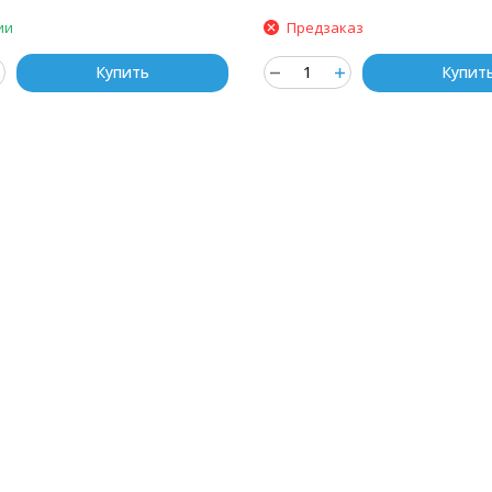
ии
Предзаказ
Купить
Купит