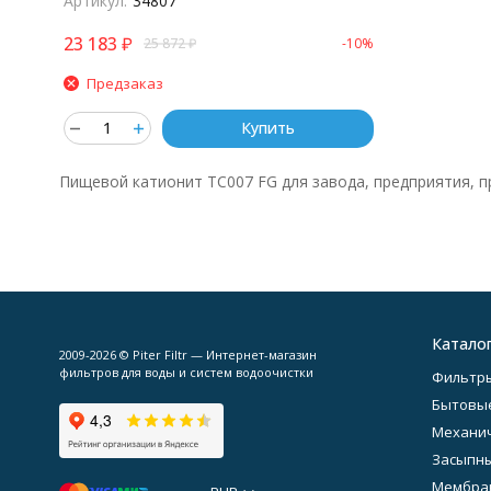
Артикул:
34807
23 183
₽
25 872
₽
-10%
Предзаказ
Купить
Пищевой катионит TC007 FG
для завода, предприятия, п
Катало
2009-2026 © Piter Filtr — Интернет-магазин
фильтров для воды и систем водоочистки
Фильтры
Бытовы
Механич
Засыпн
Мембра