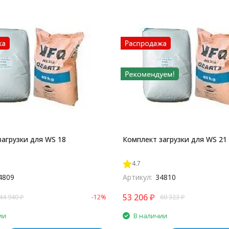
загрузки для WS 18
Комплект загрузки для WS 21
4.7
4809
Артикул:
34810
53 206
₽
44 940
₽
-12%
60 323
₽
ии
В наличии