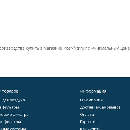
роизводства купить в магазине
Piter-filtr.ru
по минимальным цен
г товаров
Информация
 для воздуха
О Компании
е фильтры
Доставка/Самовывоз
еские фильтры
Оплата
ые фильтры
Гарантия
нные системы
Как купить