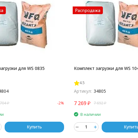
загрузки для WS 0835
Комплект загрузки для WS 10
4.5
4804
Артикул:
34805
7 269
₽
 704
₽
-2%
7 692
₽
ии
В наличии
Купить
Купит