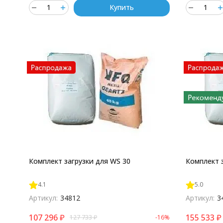
Купить
Комплект загрузки для WS 30
Комплект 
4.1
5.0
Артикул:
34812
Артикул:
3
107 296
₽
155 533
₽
127 733
₽
-16%