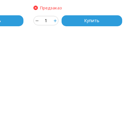
Предзаказ
ь
Купить