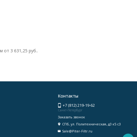
ам от
3 631,25 руб.
.
Контакты
+7 (812) 219-19-62
Санкт-Петербург
Заказать звонок
СПб, ул. Политехническая, д3 к5 с3
Sale@Piter-Filtr.ru