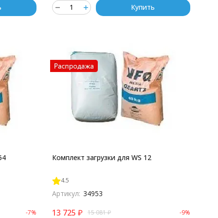
ь
Купить
54
Комплект загрузки для WS 12
4.5
Артикул:
34953
13 725
₽
-7%
15 081
₽
-9%