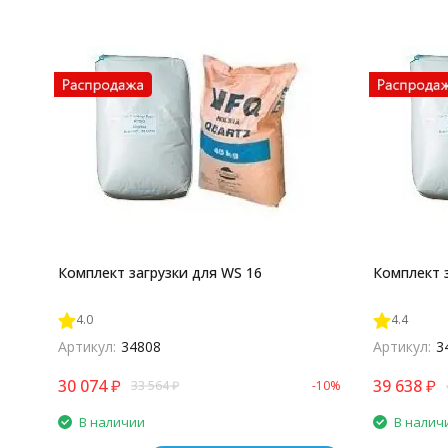
Комплект загрузки для WS 16
Комплект 
4.0
4.4
Артикул:
34808
Артикул:
3
30 074
₽
39 638
₽
33 564
₽
-10%
В наличии
В налич