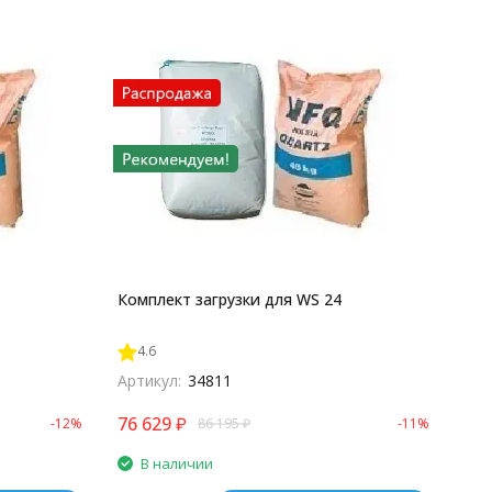
Комплект загрузки для WS 24
4.6
Артикул:
34811
76 629
₽
-12%
86 195
₽
-11%
В наличии