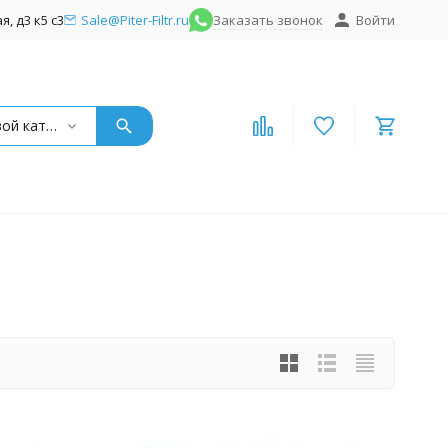
, д3 к5 с3
Sale@Piter-Filtr.ru
Заказать звонок
Войти
Пищевой катионит TC007 FG