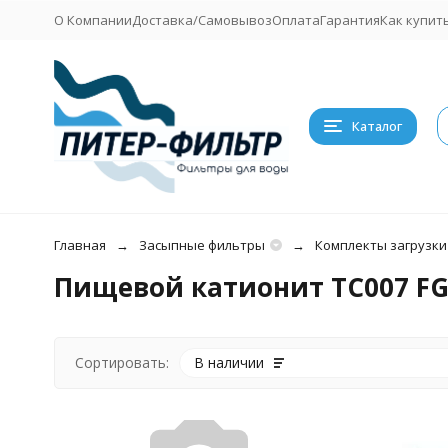
О Компании
Доставка/Самовывоз
Оплата
Гарантия
Как купит
Каталог
Главная
Засыпные фильтры
Комплекты загрузки
Пищевой катионит TC007 F
Сортировать:
В наличии