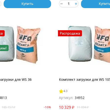
Купить
Купит
загрузки для WS 36
Комплект загрузки для WS 10
4.3
4813
Артикул:
34952
10 329
₽
185 157
₽
-16%
11 094
₽