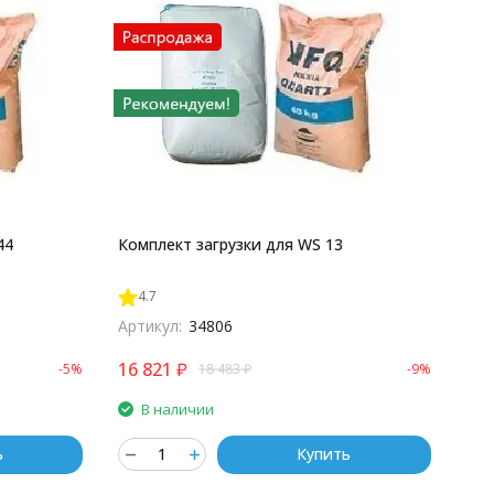
44
Комплект загрузки для WS 13
4.7
Артикул:
34806
16 821
₽
-5%
18 483
₽
-9%
В наличии
ь
Купить